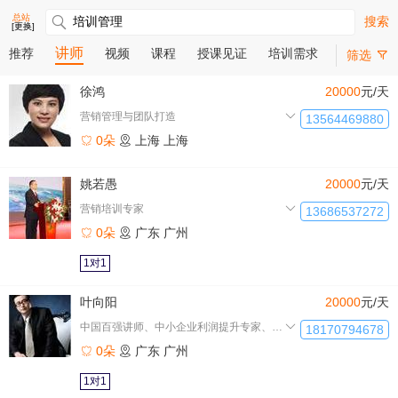
总站
搜索
[更换]
讲师
推荐
视频
课程
授课见证
培训需求
筛选
徐鸿
20000
元/天
营销管理与团队打造
13564469880
0朵
上海
上海
姚若愚
20000
元/天
营销培训专家
13686537272
0朵
广东
广州
1对1
叶向阳
20000
元/天
中国百强讲师、中小企业利润提升专家、咨询式培训导师、企业运营
18170794678
0朵
广东
广州
1对1