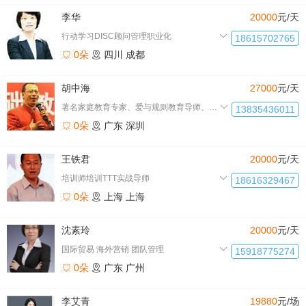
李华
20000
元/天
行动学习DISC顾问管理职业化
18615702765
0朵
四川
成都
胡中海
27000
元/天
著名家庭教育专家、爱与规则教育导师、两性关系导师、个人成长导
13835436011
0朵
广东
深圳
王铁君
20000
元/天
培训师培训TTT实战导师
18616329467
0朵
上海
上海
沈素玲
20000
元/天
国际贸易 海外营销 团队管理
15918775274
0朵
广东
广州
李艾青
19880
元/场