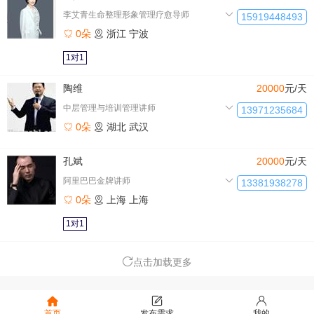
李艾青生命整理形象管理疗愈导师
15919448493
0朵
浙江
宁波
1对1
陶维
20000
元/天
中层管理与培训管理讲师
13971235684
0朵
湖北
武汉
孔斌
20000
元/天
阿里巴巴金牌讲师
13381938278
0朵
上海
上海
1对1
点击加载更多
首页
发布需求
我的