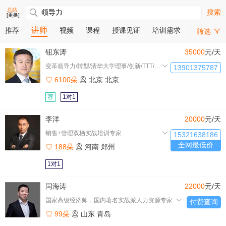
总站
搜索
[更换]
讲师
推荐
视频
课程
授课见证
培训需求
筛选
钮东涛
35000
元/天
变革领导力/转型/清华大学理事/创新/TTT/心理学/北京
13901375787
6100朵
北京
北京
荐
1对1
李洋
20000
元/天
销售+管理双栖实战培训专家
15321638186
全网最低价
188朵
河南
郑州
1对1
闫海涛
22000
元/天
国家高级经济师，国内著名实战派人力资源专家
付费查询
99朵
山东
青岛