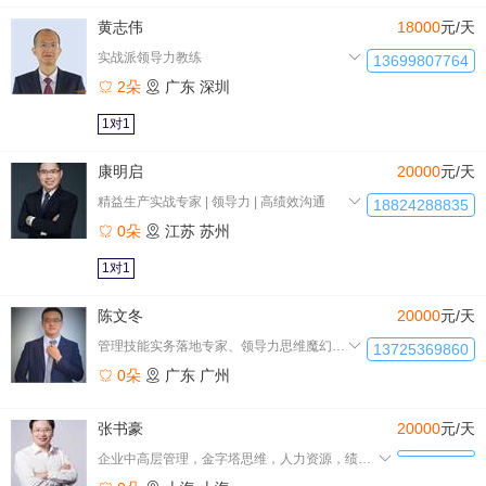
黄志伟
18000
元/天
实战派领导力教练
13699807764
2朵
广东
深圳
1对1
康明启
20000
元/天
精益生产实战专家 | 领导力 | 高绩效沟通
18824288835
0朵
江苏
苏州
1对1
陈文冬
20000
元/天
管理技能实务落地专家、领导力思维魔幻打造、团队建设超能助手
13725369860
0朵
广东
广州
张书豪
20000
元/天
企业中高层管理，金字塔思维，人力资源，绩效管理