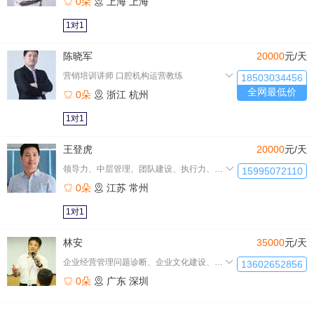
0朵
上海
上海
1对1
陈晓军
20000
元/天
营销培训讲师 口腔机构运营教练
18503034456
全网最低价
0朵
浙江
杭州
1对1
王登虎
20000
元/天
领导力、中层管理、团队建设、执行力、质量管理、质量体系、精益
15995072110
0朵
江苏
常州
1对1
林安
35000
元/天
企业经营管理问题诊断、企业文化建设、领导力建设、管理技能提升
13602652856
0朵
广东
深圳