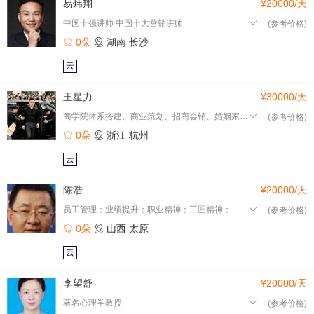
易炜翔
¥20000/天
中国十强讲师 中国十大营销讲师
(参考价格)
0朵
湖南
长沙
云
王星力
¥30000/天
商学院体系搭建、商业策划、招商会销、婚姻家庭、高效沟通、口才
(参考价格)
0朵
浙江
杭州
云
陈浩
¥20000/天
员工管理；业绩提升；职业精神；工匠精神；
(参考价格)
0朵
山西
太原
云
李望舒
¥20000/天
著名心理学教授
(参考价格)