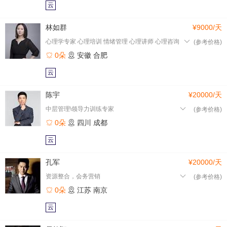
云
林如群
¥9000/天
心理学专家 心理培训 情绪管理 心理讲师 心理咨询
(参考价格)
0朵
安徽
合肥
云
陈宇
¥20000/天
中层管理\领导力训练专家
(参考价格)
0朵
四川
成都
云
孔军
¥20000/天
资源整合，会务营销
(参考价格)
0朵
江苏
南京
云