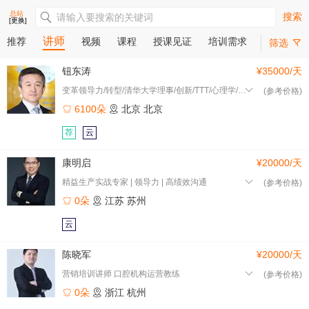
总站
搜索
[更换]
讲师
推荐
视频
课程
授课见证
培训需求
筛选
钮东涛
¥35000/天
变革领导力/转型/清华大学理事/创新/TTT/心理学/北京
(参考价格)
6100朵
北京
北京
荐
云
康明启
¥20000/天
精益生产实战专家 | 领导力 | 高绩效沟通
(参考价格)
0朵
江苏
苏州
云
陈晓军
¥20000/天
营销培训讲师 口腔机构运营教练
(参考价格)
0朵
浙江
杭州